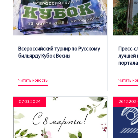
Всероссийский турнир по Русскому
Пресс-с
бильярду Кубок Весны
лучшей 
портала 
Читать новость
Читать но
07.03.2024
26.12.202