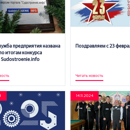
лужба предприятия названа
Поздравляем с 23 февра
по итогам конкурса
Sudostroenie.info
вость
Читать новость
4
14.11.2024