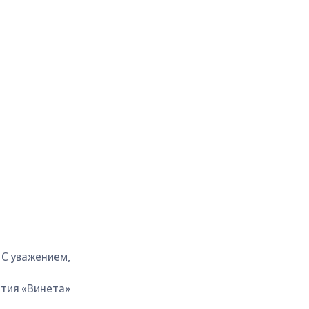
С уважением,
тия «Винета»