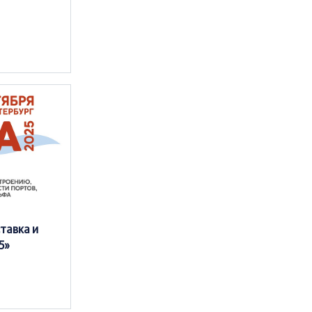
тавка и
5»