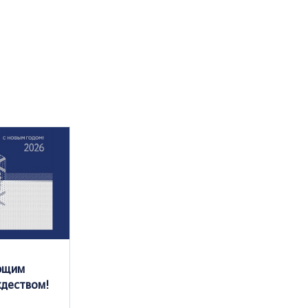
ающим
ждеством!