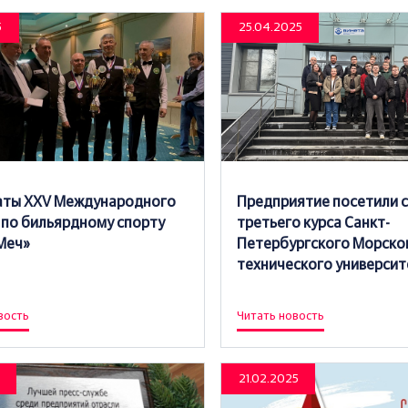
5
25.04.2025
аты XXV Международного
Предприятие посетили 
 по бильярдному спорту
третьего курса Санкт-
Меч»
Петербургского Морско
технического университ
вость
Читать новость
21.02.2025