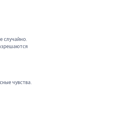
не случайно.
разрешаются
сные чувства.