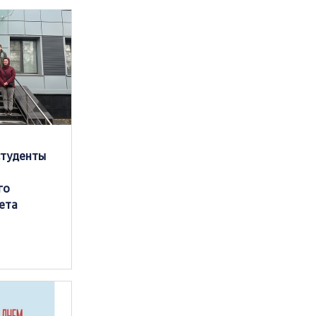
студенты
го
ета