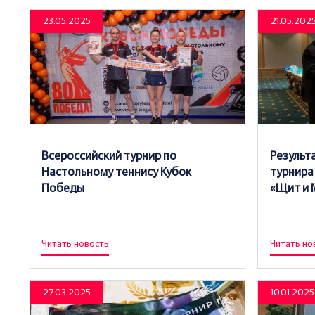
23.05.2025
21.05.202
Всероссийский турнир по
Результ
Настольному теннису Кубок
турнира
Победы
«Щит и 
Читать новость
Читать но
27.03.2025
10.01.2025