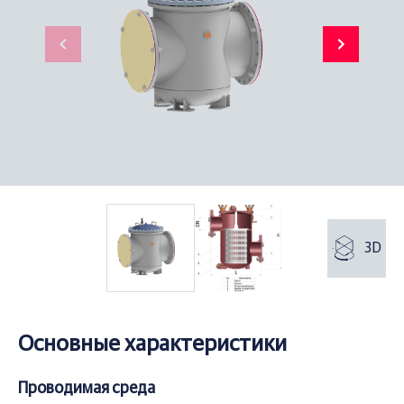
3D
999
Item 1 of 2
Основные характеристики
Проводимая среда